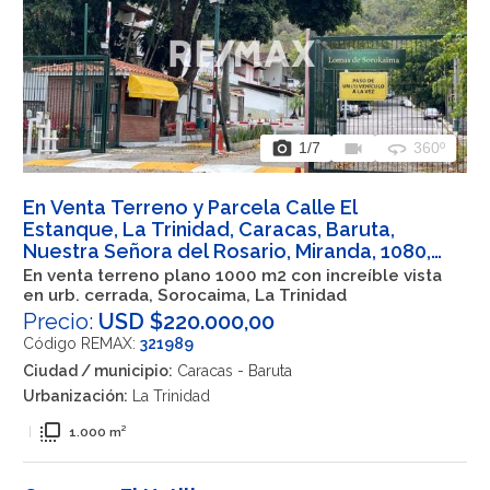
photo_camera
videocam
360
1
/7
360º
En Venta Terreno y Parcela Calle El
Estanque, La Trinidad, Caracas, Baruta,
Nuestra Señora del Rosario, Miranda, 1080,
VEN
En venta terreno plano 1000 m2 con increíble vista
en urb. cerrada, Sorocaima, La Trinidad
Precio:
USD $220.000,00
Código REMAX:
321989
Ciudad / municipio:
Caracas - Baruta
Urbanización:
La Trinidad
flip_to_front
|
1.000 m²