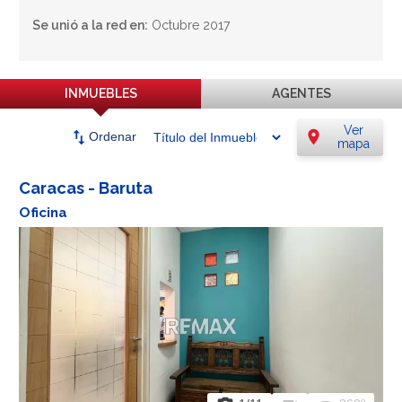
Se unió a la red en:
Octubre 2017
INMUEBLES
AGENTES
Ver
swap_vert
location_on
Ordenar
mapa
Caracas - Baruta
Oficina