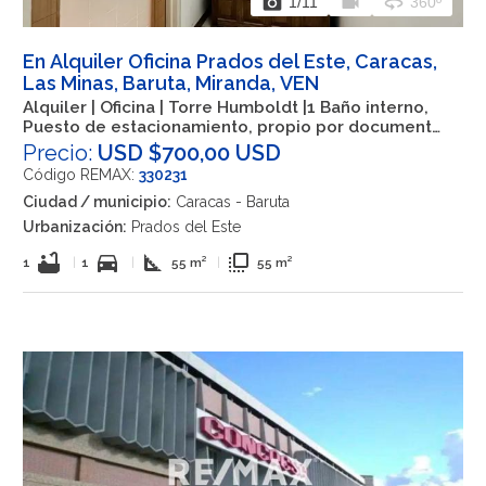
photo_camera
videocam
360
1
/11
360º
En Alquiler Oficina Prados del Este, Caracas,
Las Minas, Baruta, Miranda, VEN
Alquiler | Oficina | Torre Humboldt |1 Baño interno,
Puesto de estacionamiento, propio por documento,
amoblado, Piso 16. Hermosa Vista
Precio:
USD $700,00 USD
Código REMAX:
330231
Ciudad / municipio:
Caracas - Baruta
Urbanización:
Prados del Este
bathtub
directions_car
square_foot
flip_to_front
1
|
1
|
55 m²
|
55 m²