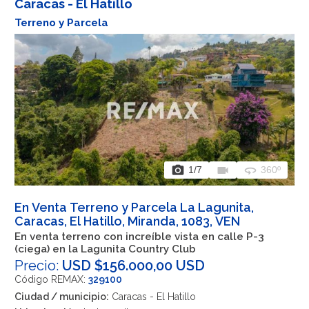
Caracas - El Hatillo
Terreno y Parcela
photo_camera
videocam
360
1
/7
360º
En Venta Terreno y Parcela La Lagunita,
Caracas, El Hatillo, Miranda, 1083, VEN
En venta terreno con increíble vista en calle P-3
(ciega) en la Lagunita Country Club
Precio:
USD $156.000,00 USD
Código REMAX:
329100
Ciudad / municipio:
Caracas - El Hatillo