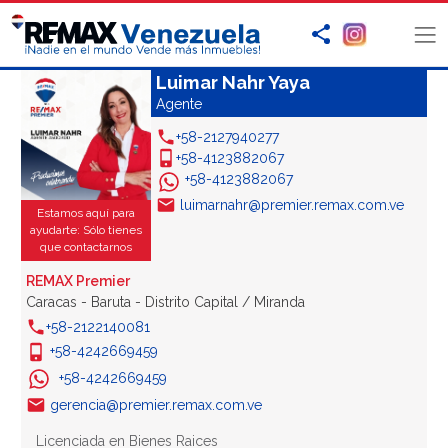
Luimar Nahr Yaya
Agente
+58-2127940277
+58-4123882067
+58-4123882067
luimarnahr@premier.remax.com.ve
Estamos aquí para
ayudarte: Sólo tienes
que contactarnos
REMAX Premier
Caracas - Baruta - Distrito Capital / Miranda
+58-2122140081
+58-4242669459
+58-4242669459
gerencia@premier.remax.com.ve
Licenciada en Bienes Raices