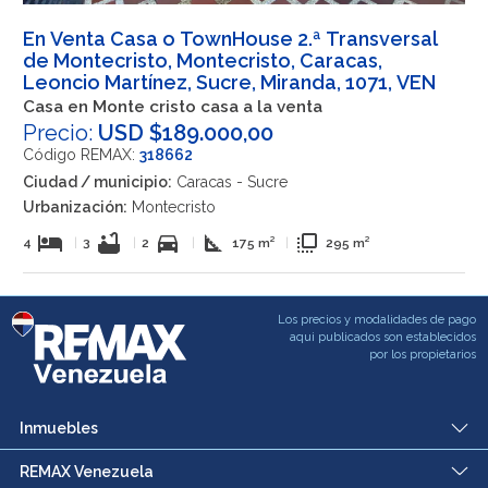
En Venta Casa o TownHouse 2.ª Transversal
de Montecristo, Montecristo, Caracas,
Leoncio Martínez, Sucre, Miranda, 1071, VEN
Casa en Monte cristo casa a la venta
Precio:
USD $189.000,00
Código REMAX:
318662
Ciudad / municipio:
Caracas - Sucre
Urbanización:
Montecristo
hotel
bathtub
directions_car
square_foot
flip_to_front
4
|
3
|
2
|
175 m²
|
295 m²
Los precios y modalidades de pago
aqui publicados son establecidos
por los propietarios
Inmuebles
REMAX Venezuela