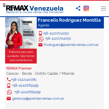
Francelis Rodriguez Montilla
Agente
+58-4120704050
+58-4120704050
frodriguez@premier.remax.com.ve
Estamos aquí para
ayudarte: Sólo tienes
que contactarnos
REMAX Premier
Caracas - Baruta - Distrito Capital / Miranda
+58-2122140081
+58-4242669459
+58-4242669459
gerencia@premier.remax.com.ve