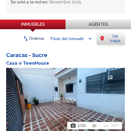
Se unió a la red en:
Noviembre 2025
INMUEBLES
AGENTES
Ver
swap_vert
location_on
Ordenar
mapa
Caracas - Sucre
Casa o TownHouse
photo_camera
videocam
360
1
/10
360º