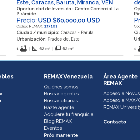
Este, Caracas, Baruta, Miranda, VEN
de
V
Oportunidad de Inversión - Centro Comercial La
Op
Pirámide
Pi
Precio:
USD $60.000,00 USD
P
Código REMAX:
337181
Có
Ciudad / municipio:
Caracas - Baruta
Ci
Urbanización:
Prados del Este
Ur
bathtub
square_foot
flip_to_front
ba
1
|
62 m²
|
62 m²
1
ebles
REMAX Venezuela
Área Agente
REMAX
Quiénes somos
Acceso a Novus
ar
Buscar agentes
Acceso a MAX/
r
Buscar oficinas
REMAX Universit
Hazte agente
Adquiere tu franquicia
Blog REMAX
Contacto
Eventos
Próximamente