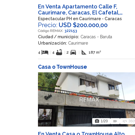
En Venta Apartamento Calle F,
Caurimare, Caracas, El Cafetal,
Baruta, Miranda, 1071, VEN
Espectacular PH en Caurimare - Caracas
Precio:
USD $200.000,00
Código REMAX:
322153
Ciudad / municipio:
Caracas - Baruta
Urbanización:
Caurimare
hotel
bathtub
directions_car
square_foot
4
|
4
|
2
|
187 m²
Casa o TownHouse
photo_camera
videocam
360
1
/20
360
En Venta Casa o TownHouse Alto