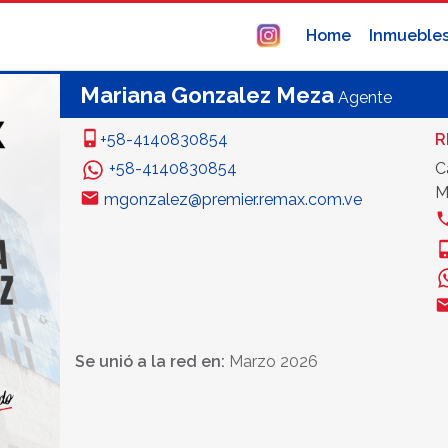
Home
Inmueble
Mariana Gonzalez Meza
Agente
+58-4140830854
R
+58-4140830854
C
M
mgonzalez@premier.remax.com.ve
Se unió a la red en:
Marzo 2026