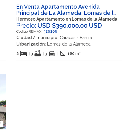
En Venta Apartamento Avenida
Principal de La Alameda, Lomas de la
Alameda, Caracas, Nuestra Señora
Hermoso Apartamento en Lomas de la Alameda
del Rosario, Baruta, Miranda, 1080,
Precio:
USD $390.000,00 USD
VEN
Código REMAX:
326206
Ciudad / municipio:
Caracas - Baruta
Urbanización:
Lomas de la Alameda
hotel
bathtub
directions_car
square_foot
2
|
3
|
3
|
160 m²
º