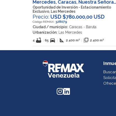
Mercedes, Caracas, Nuestra Señora
del Rosario, Baruta, Miranda, 1080,
Oportunidad de Inversión - Estacionamiento
Exclusivo, Las Mercedes
VEN
Precio:
USD $780.000,00 USD
Código REMAX:
328079
Ciudad / municipio:
Caracas - Baruta
Urbanización:
Las Mercedes
bathtub
directions_car
square_foot
flip_to_front
4
|
65
|
2.400 m²
|
2.400 m²
Inmu
Buscar
Solicit
Ofrece