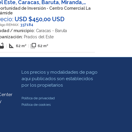
l Este, Caracas, Baruta, Miranda,
EN
ortunidad de Inversión - Centro Comercial La
rámide
recio:
USD $450,00 USD
digo REMAX:
337184
udad / municipio:
Caracas - Baruta
banización:
Prados del Este
thtub
square_foot
flip_to_front
|
62 m²
|
62 m²
Los precios y modalidades de pago
aqui publicados son establecidos
por los propietarios
Center
Política de privacidad
y
Política de cookies