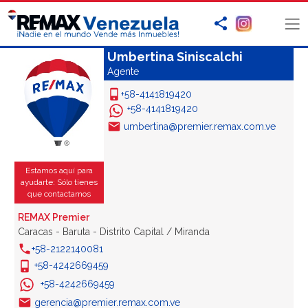
Umbertina Siniscalchi
Agente
+58-4141819420
+58-4141819420
umbertina@premier.remax.com.ve
Estamos aquí para
ayudarte: Sólo tienes
que contactarnos
REMAX Premier
Caracas - Baruta - Distrito Capital / Miranda
+58-2122140081
+58-4242669459
+58-4242669459
gerencia@premier.remax.com.ve