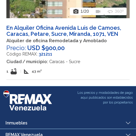
photo_camera
videocam
360
1
/20
360º
En Alquiler Oficina Avenida Luis de Camoes,
Caracas, Petare, Sucre, Miranda, 1071, VEN
Alquiler de oficina Remodelada y Amoblado
Precio:
USD $900,00
Código REMAX:
321211
Ciudad / municipio:
Caracas - Sucre
bathtub
square_foot
1
|
43 m²
Los precios y modalidades de pago
aqui publicados son establecidos
por los propietarios
Inmuebles
REMAX Venezuela