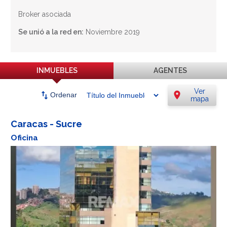
Broker asociada
Se unió a la red en:
Noviembre 2019
INMUEBLES
AGENTES
Ver
swap_vert
location_on
Ordenar
mapa
Caracas - Sucre
Oficina