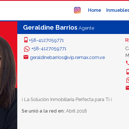
Home
Inmueble
Geraldine Barrios
Agente
+58-4127059771
R
+58-4127059771
C
M
geraldinebarrios@vip.remax.com.ve
¡ La Solución Inmobiliaria Perfecta para Ti ¡
Se unió a la red en:
Abril 2018