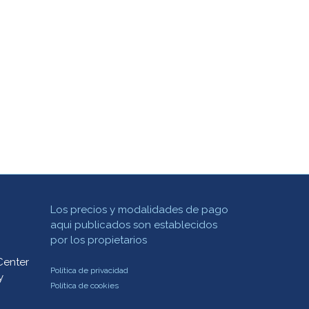
Los precios y modalidades de pago
aqui publicados son establecidos
por los propietarios
Center
Política de privacidad
y
Política de cookies