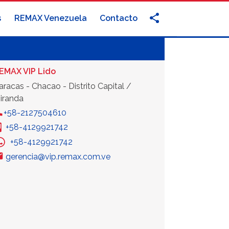
s
REMAX Venezuela
Contacto
EMAX VIP Lido
aracas - Chacao - Distrito Capital /
iranda
+58-2127504610
+58-4129921742
+58-4129921742
gerencia@vip.remax.com.ve