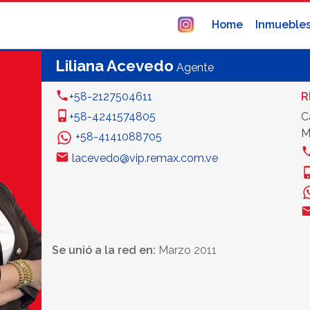
Home
Inmueble
Liliana Acevedo
Agente
+58-2127504611
R
+58-4241574805
C
M
+58-4141088705
lacevedo@vip.remax.com.ve
Se unió a la red en:
Marzo 2011