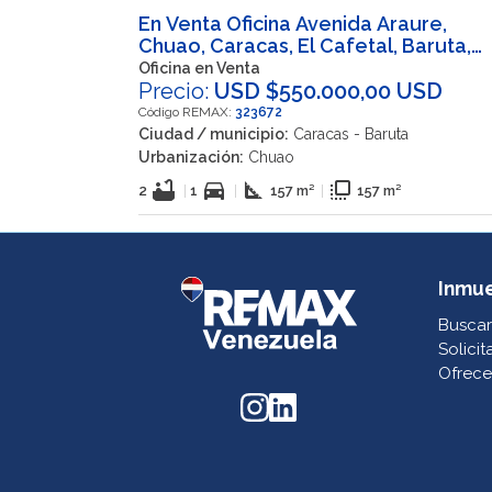
En Venta Oficina Avenida Araure,
Chuao, Caracas, El Cafetal, Baruta,
Miranda, 1061, VEN
Oficina en Venta
Precio:
USD $550.000,00 USD
Código REMAX:
323672
Ciudad / municipio:
Caracas - Baruta
Urbanización:
Chuao
bathtub
directions_car
square_foot
flip_to_front
2
|
1
|
157 m²
|
157 m²
Inmu
Buscar
Solicit
Ofrece