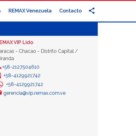
s
REMAX Venezuela
Contacto
EMAX VIP Lido
aracas - Chacao - Distrito Capital /
iranda
+58-2127504610
+58-4129921742
+58-4129921742
gerencia@vip.remax.com.ve