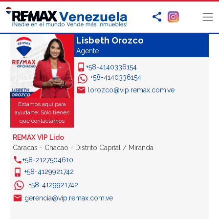
Lisbeth Orozco
Agente
+58-4140336154
+58-4140336154
lorozco@vip.remax.com.ve
Estamos aquí para
ayudarte: Sólo tienes
que contactarnos
REMAX VIP Lido
Caracas - Chacao - Distrito Capital / Miranda
+58-2127504610
+58-4129921742
+58-4129921742
gerencia@vip.remax.com.ve