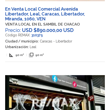
En Venta Local Comercial Avenida
Libertador, Leal, Caracas, Libertador,
Miranda, 1060, VEN
VENTA LOCAL EN EL SAMBIL DE CHACAO
Precio:
USD $890.000,00 USD
Código REMAX:
310375
Ciudad / municipio:
Caracas - Libertador
Urbanización:
Leal
square_foot
flip_to_front
|
90 m²
|
90 m²