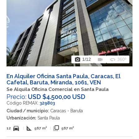
photo_camera
videocam
360
1
/12
360º
En Alquiler Oficina Santa Paula, Caracas, El
Cafetal, Baruta, Miranda, 1061, VEN
Se Alquila Oficina Comercial en Santa Paula
Precio:
USD $4.500,00 USD
Código REMAX:
329803
Ciudad / municipio:
Caracas - Baruta
Urbanización:
Santa Paula
directions_car
square_foot
flip_to_front
12
|
567 m²
|
567 m²