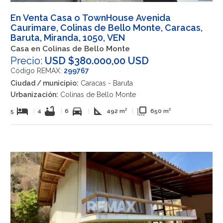
En Venta Casa o TownHouse Avenida
Caurimare, Colinas de Bello Monte, Caracas,
Baruta, Miranda, 1050, VEN
Casa en Colinas de Bello Monte
Precio:
USD $380.000,00 USD
Código REMAX:
299767
Ciudad / municipio:
Caracas - Baruta
Urbanización:
Colinas de Bello Monte
hotel
bathtub
directions_car
square_foot
flip_to_front
5
|
4
|
6
|
492 m²
|
650 m²