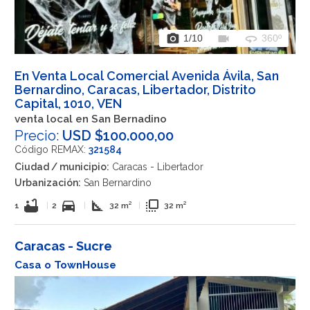
photo_camera
videocam
360
1
/10
360º
En Venta Local Comercial Avenida Ávila, San
Bernardino, Caracas, Libertador, Distrito
Capital, 1010, VEN
venta local en San Bernadino
Precio:
USD $100.000,00
Código REMAX:
321584
Ciudad / municipio:
Caracas - Libertador
Urbanización:
San Bernardino
bathtub
directions_car
square_foot
flip_to_front
1
|
2
|
32 m²
|
32 m²
Caracas - Sucre
Casa o TownHouse