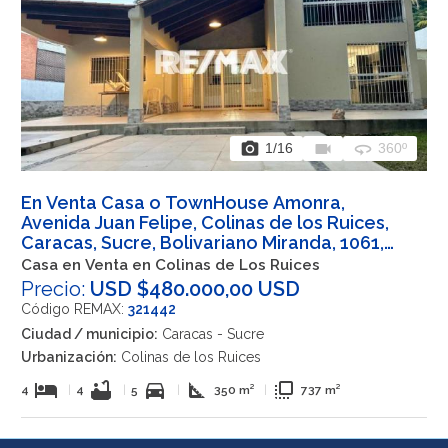
photo_camera
videocam
360
1
/16
360º
En Venta Casa o TownHouse Amonra,
Avenida Juan Felipe, Colinas de los Ruices,
Caracas, Sucre, Bolivariano Miranda, 1061,
VEN
Casa en Venta en Colinas de Los Ruices
Precio:
USD $480.000,00 USD
Código REMAX:
321442
Ciudad / municipio:
Caracas - Sucre
Urbanización:
Colinas de los Ruices
hotel
bathtub
directions_car
square_foot
flip_to_front
4
|
4
|
5
|
350 m²
|
737 m²