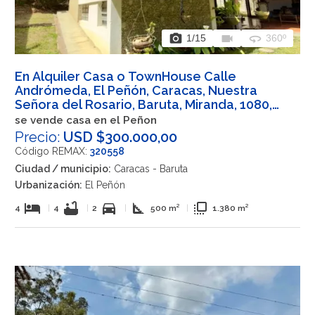
photo_camera
videocam
360
1
/15
360º
En Alquiler Casa o TownHouse Calle
Andrómeda, El Peñón, Caracas, Nuestra
Señora del Rosario, Baruta, Miranda, 1080,
VEN
se vende casa en el Peñon
Precio:
USD $300.000,00
Código REMAX:
320558
Ciudad / municipio:
Caracas - Baruta
Urbanización:
El Peñón
hotel
bathtub
directions_car
square_foot
flip_to_front
4
|
4
|
2
|
500 m²
|
1.380 m²