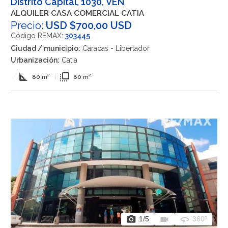
Distrito Capital, 1030, VEN
ALQUILER CASA COMERCIAL CATIA
Precio:
USD $700,00 USD
Código REMAX:
303445
Ciudad / municipio:
Caracas - Libertador
Urbanización:
Catia
square_foot
flip_to_front
|
80 m²
|
80 m²
photo_camera
videocam
360
1
/5
360º