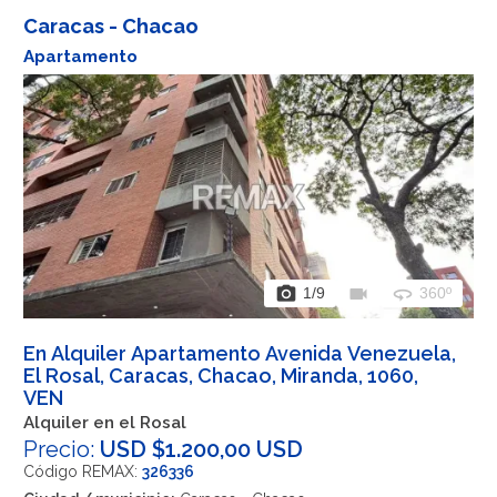
Caracas - Chacao
Apartamento
photo_camera
videocam
360
1
/9
360º
En Alquiler Apartamento Avenida Venezuela,
El Rosal, Caracas, Chacao, Miranda, 1060,
VEN
Alquiler en el Rosal
Precio:
USD $1.200,00 USD
Código REMAX:
326336