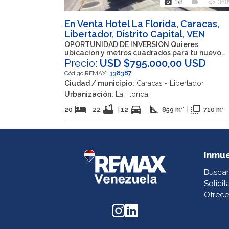
photo_camera
videocam
360
1
/8
360
En Venta Hotel La Florida, Caracas,
Libertador, Distrito Capital, VEN
OPORTUNIDAD DE INVERSION Quieres
ubicacion y metros cuadrados para tu nuevo
proyecto?
Precio:
USD $795.000,00 USD
Código REMAX:
338387
Ciudad / municipio:
Caracas - Libertador
Urbanización:
La Florida
hotel
bathtub
directions_car
square_foot
flip_to_front
20
|
22
|
12
|
859 m²
|
710 m²
Inmu
Buscar
Solicit
Ofrece