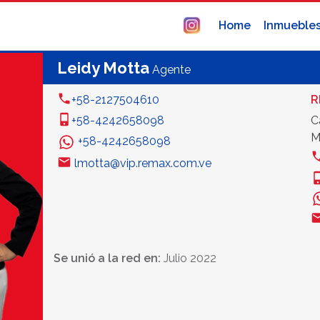
Home
Inmueble
Leidy Motta
Agente
+58-2127504610
R
+58-4242658098
C
M
+58-4242658098
lmotta@vip.remax.com.ve
Se unió a la red en:
Julio 2022