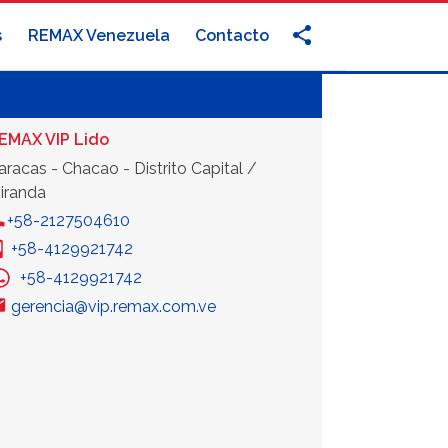
s
REMAX Venezuela
Contacto
EMAX VIP Lido
aracas - Chacao - Distrito Capital /
iranda
+58-2127504610
+58-4129921742
+58-4129921742
gerencia@vip.remax.com.ve