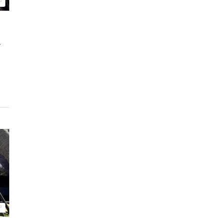
º
L
º