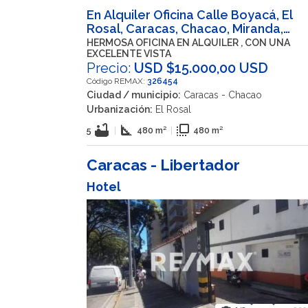
En Alquiler Oficina Calle Boyacá, El
Rosal, Caracas, Chacao, Miranda,
1060, VEN
HERMOSA OFICINA EN ALQUILER , CON UNA
EXCELENTE VISTA
Precio:
USD $15.000,00 USD
Código REMAX:
326454
Ciudad / municipio:
Caracas - Chacao
Urbanización:
El Rosal
bathtub
square_foot
flip_to_front
5
|
480 m²
|
480 m²
Caracas - Libertador
Hotel