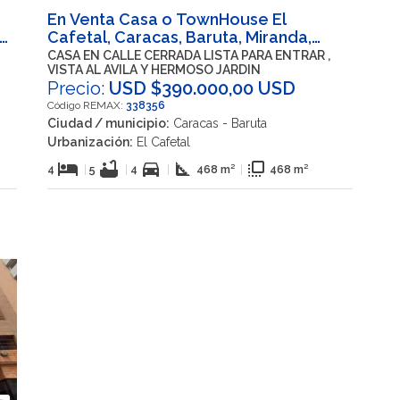
En Venta Casa o TownHouse El
Cafetal, Caracas, Baruta, Miranda,
VEN
CASA EN CALLE CERRADA LISTA PARA ENTRAR ,
VISTA AL AVILA Y HERMOSO JARDIN
Precio:
USD $390.000,00 USD
Código REMAX:
338356
Ciudad / municipio:
Caracas - Baruta
Urbanización:
El Cafetal
hotel
bathtub
directions_car
square_foot
flip_to_front
4
|
5
|
4
|
468 m²
|
468 m²