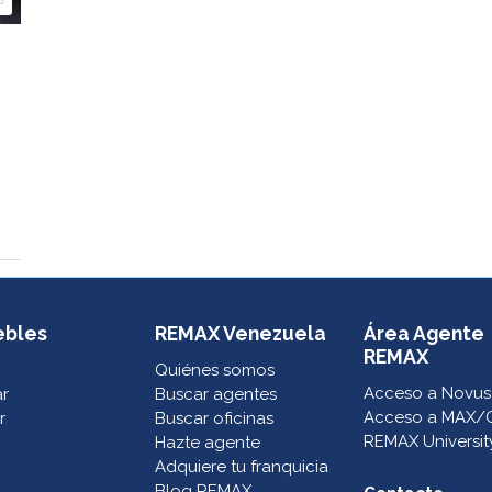
º
ebles
REMAX Venezuela
Área Agente
REMAX
Quiénes somos
Acceso a Novus
ar
Buscar agentes
Acceso a MAX/
r
Buscar oficinas
REMAX Universit
Hazte agente
Adquiere tu franquicia
Blog REMAX