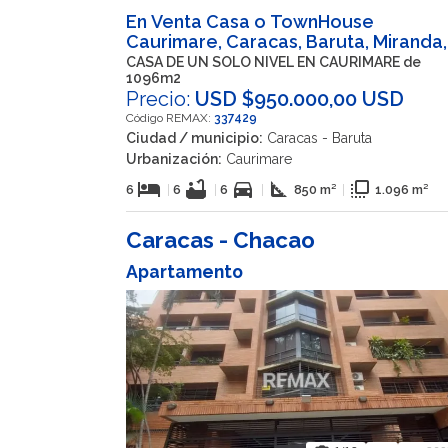
En Venta Casa o TownHouse
Caurimare, Caracas, Baruta, Miranda,
VEN
CASA DE UN SOLO NIVEL EN CAURIMARE de
1096m2
Precio:
USD $950.000,00 USD
Código REMAX:
337429
Ciudad / municipio:
Caracas - Baruta
Urbanización:
Caurimare
hotel
bathtub
directions_car
square_foot
flip_to_front
6
|
6
|
6
|
850 m²
|
1.096 m²
Caracas - Chacao
Apartamento