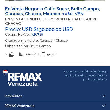
En Venta Negocio Calle Sucre, Bello Campo,
Caracas, Chacao, Miranda, 1060, VEN
EN VENTA FONDO DE COMERCIO EN CALLE SUCRE
CHACAO
Precio:
USD $130.000,00 USD
Código REMAX:
326710
Ciudad / municipio:
Caracas - Chacao
Urbanización:
Bello Campo
bathtub
square_foot
flip_to_front
2
|
180 m²
|
90 m²
Los precios y modalidades de pago
aqui publicados son establecidos
por los propietarios
Inmuebles
REMAX Venezuela