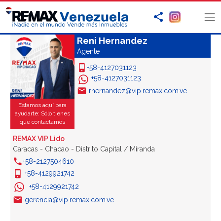
Reni Hernandez
Agente
+58-4127031123
+58-4127031123
rhernandez@vip.remax.com.ve
Estamos aquí para
ayudarte: Sólo tienes
que contactarnos
REMAX VIP Lido
Caracas - Chacao - Distrito Capital / Miranda
+58-2127504610
+58-4129921742
+58-4129921742
gerencia@vip.remax.com.ve