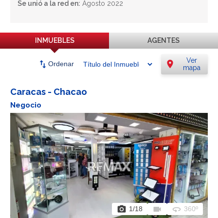
Se unió a la red en:
Agosto 2022
INMUEBLES
AGENTES
Ver
swap_vert
location_on
Ordenar
mapa
Caracas - Chacao
Negocio
photo_camera
videocam
360
1
/18
360º