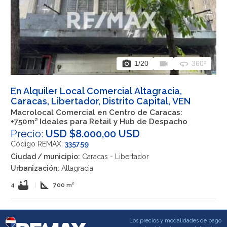
photo_camera
videocam
360
1
/20
360º
En Alquiler Local Comercial Altagracia,
Caracas, Libertador, Distrito Capital, VEN
Macrolocal Comercial en Centro de Caracas:
+750m² Ideales para Retail y Hub de Despacho
Precio:
USD $8.000,00 USD
Código REMAX:
335759
Ciudad / municipio:
Caracas - Libertador
Urbanización:
Altagracia
bathtub
square_foot
4
|
700 m²
Los precios y modalidades de pago