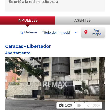
Se unió a la red en:
Julio 2024
INMUEBLES
AGENTES
Ver
swap_vert
location_on
Ordenar
mapa
Caracas - Libertador
Apartamento
photo_camera
videocam
360
1
/20
360º