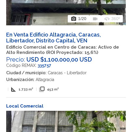
photo_camera
videocam
360
1
/20
360º
En Venta Edificio Altagracia, Caracas,
Libertador, Distrito Capital, VEN
Edificio Comercial en Centro de Caracas: Activo de
Alto Rendimiento (ROI Proyectado: 15,6%)
Precio:
USD $1.100.000,00 USD
Código REMAX:
335757
Ciudad / municipio:
Caracas - Libertador
Urbanización:
Altagracia
square_foot
flip_to_front
|
1.733 m²
|
453 m²
Local Comercial