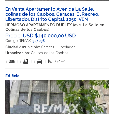
En Venta Apartamento Avenida La Salle,
colinas de los Caobos, Caracas, El Recreo,
Libertador, Distrito Capital, 1050, VEN
HERMOSO APARTAMENTO DÚPLEX (ave. La Salle en
Colinas de los Caobos)
Precio:
USD $140.000,00 USD
Código REMAX:
327038
Ciudad / municipio:
Caracas - Libertador
Urbanización:
Colinas de los Caobos
hotel
bathtub
directions_car
square_foot
4
|
4
|
4
|
246 m²
Edificio