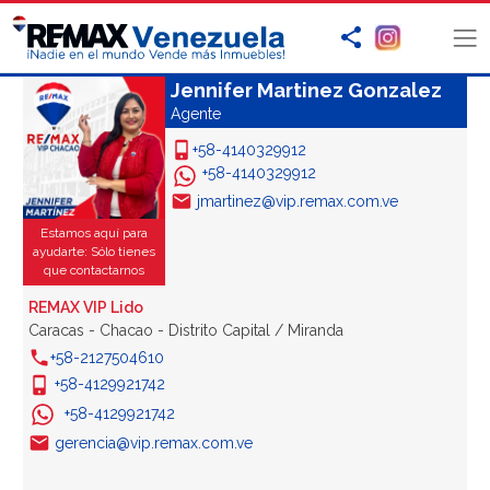
Jennifer Martinez Gonzalez
Agente
+58-4140329912
+58-4140329912
jmartinez@vip.remax.com.ve
Estamos aquí para
ayudarte: Sólo tienes
que contactarnos
REMAX VIP Lido
Caracas - Chacao - Distrito Capital / Miranda
+58-2127504610
+58-4129921742
+58-4129921742
gerencia@vip.remax.com.ve