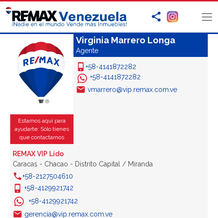
Virginia Marrero Longa
Agente
+58-4141872282
+58-4141872282
vmarrero@vip.remax.com.ve
Estamos aquí para
ayudarte: Sólo tienes
que contactarnos
REMAX VIP Lido
Caracas - Chacao - Distrito Capital / Miranda
+58-2127504610
+58-4129921742
+58-4129921742
gerencia@vip.remax.com.ve