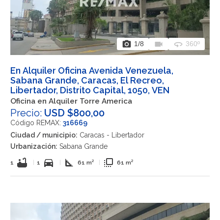
photo_camera
videocam
360
1
/8
360º
En Alquiler Oficina Avenida Venezuela,
Sabana Grande, Caracas, El Recreo,
Libertador, Distrito Capital, 1050, VEN
Oficina en Alquiler Torre America
Precio:
USD $800,00
Código REMAX:
316669
Ciudad / municipio:
Caracas - Libertador
Urbanización:
Sabana Grande
bathtub
directions_car
square_foot
flip_to_front
1
|
1
|
61 m²
|
61 m²