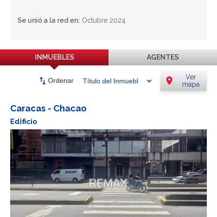
Se unió a la red en:
Octubre 2024
INMUEBLES
AGENTES
Ver
swap_vert
location_on
Ordenar
mapa
Caracas - Chacao
Edificio