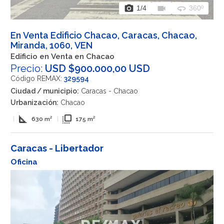
photo_camera
videocam
360
1
/4
360º
En Venta Edificio Chacao, Caracas, Chacao,
Miranda, 1060, VEN
Edificio en Venta en Chacao
Precio:
USD $900.000,00 USD
Código REMAX:
329594
Ciudad / municipio:
Caracas - Chacao
Urbanización:
Chacao
square_foot
flip_to_front
|
630 m²
|
175 m²
Caracas - Libertador
Oficina