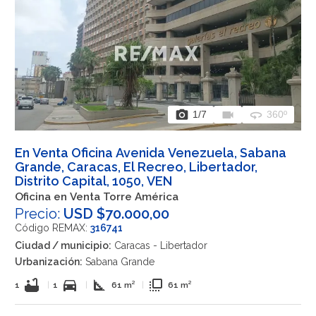
photo_camera
videocam
360
1
/7
360º
En Venta Oficina Avenida Venezuela, Sabana
Grande, Caracas, El Recreo, Libertador,
Distrito Capital, 1050, VEN
Oficina en Venta Torre América
Precio:
USD $70.000,00
Código REMAX:
316741
Ciudad / municipio:
Caracas - Libertador
Urbanización:
Sabana Grande
bathtub
directions_car
square_foot
flip_to_front
1
|
1
|
61 m²
|
61 m²