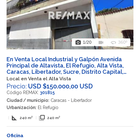
photo_camera
videocam
360
1
/20
360º
En Venta Local Industrial y Galpón Avenida
Principal de Altavista, El Refugio, Alta Vista,
Caracas, Libertador, Sucre, Distrito Capital,
1030, VEN
Local en Venta el Alta Vista
Precio:
USD $150.000,00 USD
Código REMAX:
301815
Ciudad / municipio:
Caracas - Libertador
Urbanización:
El Refugio
square_foot
flip_to_front
|
240 m²
|
240 m²
Oficina