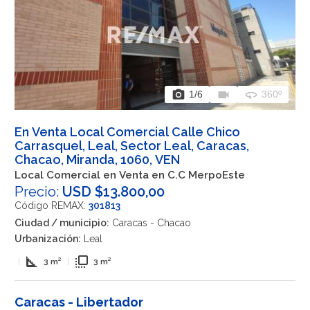
photo_camera
videocam
360
1
/6
360º
En Venta Local Comercial Calle Chico
Carrasquel, Leal, Sector Leal, Caracas,
Chacao, Miranda, 1060, VEN
Local Comercial en Venta en C.C MerpoEste
Precio:
USD $13.800,00
Código REMAX:
301813
Ciudad / municipio:
Caracas - Chacao
Urbanización:
Leal
square_foot
flip_to_front
|
3 m²
|
3 m²
Caracas - Libertador