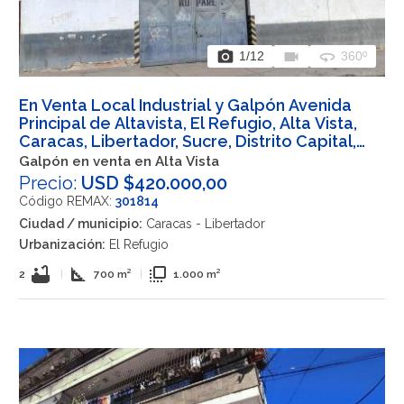
photo_camera
videocam
360
1
/12
360º
En Venta Local Industrial y Galpón Avenida
Principal de Altavista, El Refugio, Alta Vista,
Caracas, Libertador, Sucre, Distrito Capital,
1030, VEN
Galpón en venta en Alta Vista
Precio:
USD $420.000,00
Código REMAX:
301814
Ciudad / municipio:
Caracas - Libertador
Urbanización:
El Refugio
bathtub
square_foot
flip_to_front
2
|
700 m²
|
1.000 m²