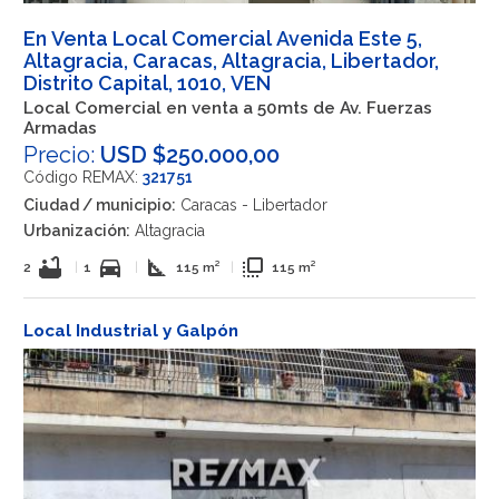
En Venta Local Comercial Avenida Este 5,
Altagracia, Caracas, Altagracia, Libertador,
Distrito Capital, 1010, VEN
Local Comercial en venta a 50mts de Av. Fuerzas
Armadas
Precio:
USD $250.000,00
Código REMAX:
321751
Ciudad / municipio:
Caracas - Libertador
Urbanización:
Altagracia
bathtub
directions_car
square_foot
flip_to_front
2
|
1
|
115 m²
|
115 m²
Local Industrial y Galpón