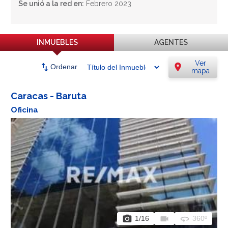
Se unió a la red en:
Febrero 2023
INMUEBLES
AGENTES
Ver
swap_vert
location_on
Ordenar
mapa
Caracas - Baruta
Oficina
photo_camera
videocam
360
1
/16
360º