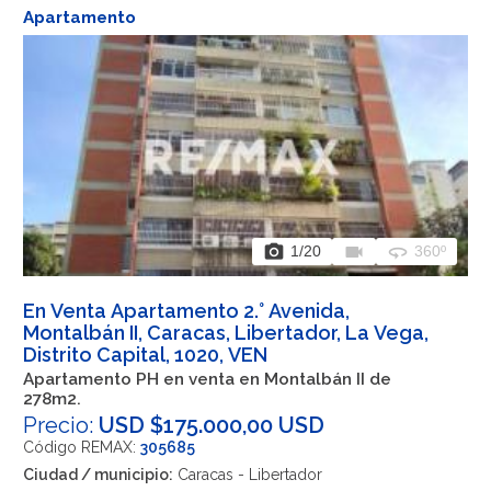
Apartamento
photo_camera
videocam
360
1
/20
360º
En Venta Apartamento 2.° Avenida,
Montalbán II, Caracas, Libertador, La Vega,
Distrito Capital, 1020, VEN
Apartamento PH en venta en Montalbán II de
278m2.
Precio:
USD $175.000,00 USD
Código REMAX:
305685
Ciudad / municipio:
Caracas - Libertador