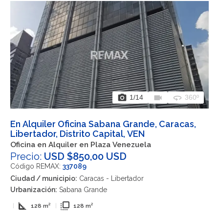
photo_camera
videocam
360
1
/14
360º
En Alquiler Oficina Sabana Grande, Caracas,
Libertador, Distrito Capital, VEN
Oficina en Alquiler en Plaza Venezuela
Precio:
USD $850,00 USD
Código REMAX:
337089
Ciudad / municipio:
Caracas - Libertador
Urbanización:
Sabana Grande
square_foot
flip_to_front
|
128 m²
|
128 m²