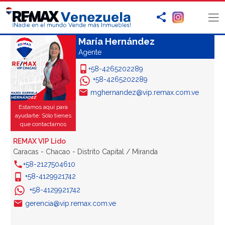
María Hernández
Agente
+58-4265202289
+58-4265202289
mghernandez@vip.remax.com.ve
Estamos aquí para
ayudarte: Sólo tienes
que contactarnos
REMAX VIP Lido
Caracas - Chacao - Distrito Capital / Miranda
+58-2127504610
+58-4129921742
+58-4129921742
gerencia@vip.remax.com.ve