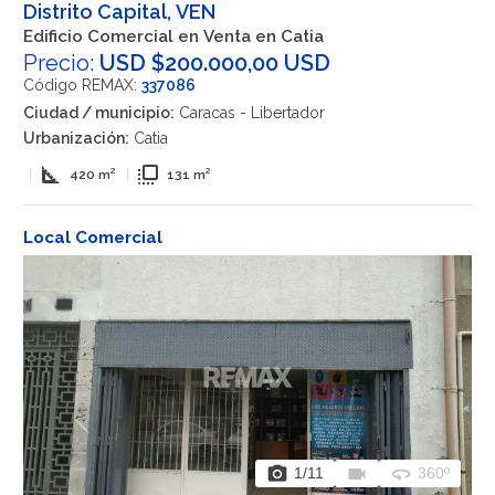
Distrito Capital, VEN
Edificio Comercial en Venta en Catia
Precio:
USD $200.000,00 USD
Código REMAX:
337086
Ciudad / municipio:
Caracas - Libertador
Urbanización:
Catia
square_foot
flip_to_front
|
420 m²
|
131 m²
Local Comercial
photo_camera
videocam
360
1
/11
360º