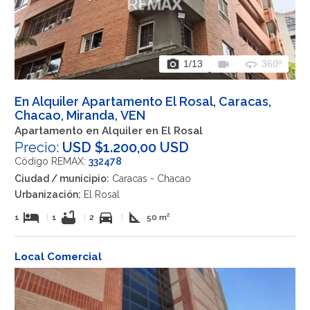
photo_camera
videocam
360
1
/13
360º
En Alquiler Apartamento El Rosal, Caracas,
Chacao, Miranda, VEN
Apartamento en Alquiler en El Rosal
Precio:
USD $1.200,00 USD
Código REMAX:
332478
Ciudad / municipio:
Caracas - Chacao
Urbanización:
El Rosal
hotel
bathtub
directions_car
square_foot
1
|
1
|
2
|
50 m²
Local Comercial