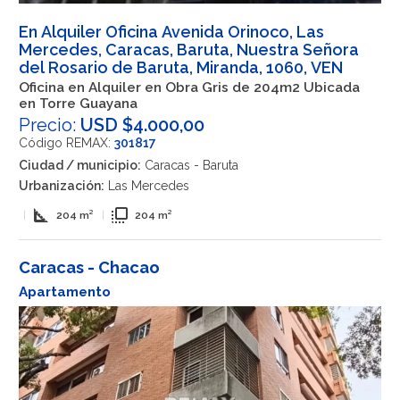
En Alquiler Oficina Avenida Orinoco, Las
Mercedes, Caracas, Baruta, Nuestra Señora
del Rosario de Baruta, Miranda, 1060, VEN
Oficina en Alquiler en Obra Gris de 204m2 Ubicada
en Torre Guayana
Precio:
USD $4.000,00
Código REMAX:
301817
Ciudad / municipio:
Caracas - Baruta
Urbanización:
Las Mercedes
square_foot
flip_to_front
|
204 m²
|
204 m²
Caracas - Chacao
Apartamento