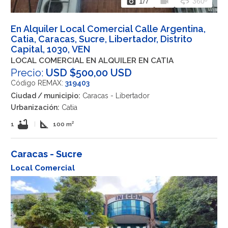
photo_camera
videocam
360
1
/7
360º
En Alquiler Local Comercial Calle Argentina,
Catia, Caracas, Sucre, Libertador, Distrito
Capital, 1030, VEN
LOCAL COMERCIAL EN ALQUILER EN CATIA
Precio:
USD $500,00 USD
Código REMAX:
319403
Ciudad / municipio:
Caracas - Libertador
Urbanización:
Catia
bathtub
square_foot
1
|
100 m²
Caracas - Sucre
Local Comercial