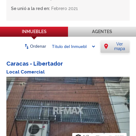
Se unió a la red en:
Febrero 2021
INMUEBLES
AGENTES
Ver
swap_vert
location_on
Ordenar
mapa
Caracas - Libertador
Local Comercial