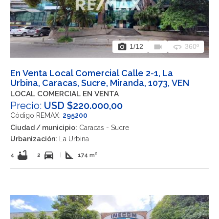
photo_camera
videocam
360
1
/12
360º
En Venta Local Comercial Calle 2-1, La
Urbina, Caracas, Sucre, Miranda, 1073, VEN
LOCAL COMERCIAL EN VENTA
Precio:
USD $220.000,00
Código REMAX:
295200
Ciudad / municipio:
Caracas - Sucre
Urbanización:
La Urbina
bathtub
directions_car
square_foot
4
|
2
|
174 m²