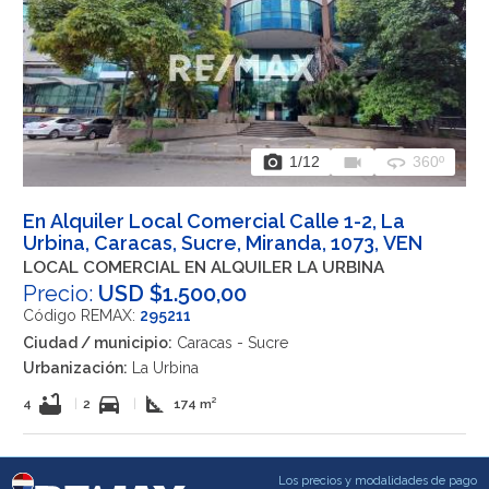
photo_camera
videocam
360
1
/12
360º
En Alquiler Local Comercial Calle 1-2, La
Urbina, Caracas, Sucre, Miranda, 1073, VEN
LOCAL COMERCIAL EN ALQUILER LA URBINA
Precio:
USD $1.500,00
Código REMAX:
295211
Ciudad / municipio:
Caracas - Sucre
Urbanización:
La Urbina
bathtub
directions_car
square_foot
4
|
2
|
174 m²
Los precios y modalidades de pago