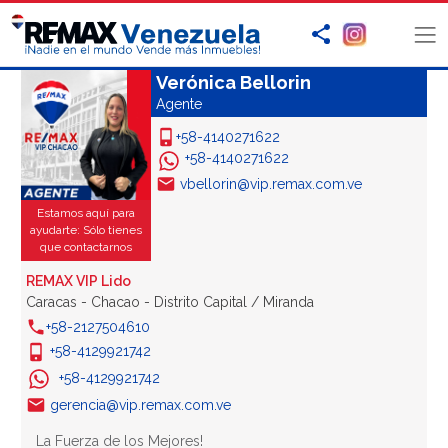
Verónica Bellorin
Agente
+58-4140271622
+58-4140271622
vbellorin@vip.remax.com.ve
Estamos aquí para
ayudarte: Sólo tienes
que contactarnos
REMAX VIP Lido
Caracas - Chacao - Distrito Capital / Miranda
+58-2127504610
+58-4129921742
+58-4129921742
gerencia@vip.remax.com.ve
La Fuerza de los Mejores!