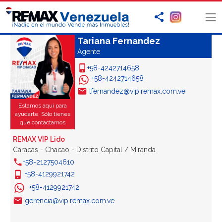
Tariana Fernandez
Agente
+58-4242714658
+58-4242714658
tfernandez@vip.remax.com.ve
Estamos aquí para
ayudarte: Sólo tienes
que contactarnos
REMAX VIP Lido
Caracas - Chacao - Distrito Capital / Miranda
+58-2127504610
+58-4129921742
+58-4129921742
gerencia@vip.remax.com.ve