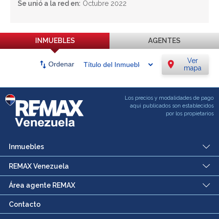
Se unió a la red en:
Octubre 2022
INMUEBLES
AGENTES
Ver
swap_vert
location_on
Ordenar
mapa
Los precios y modalidades de pago
aqui publicados son establecidos
por los propietarios
Inmuebles
REMAX Venezuela
Área agente REMAX
Contacto