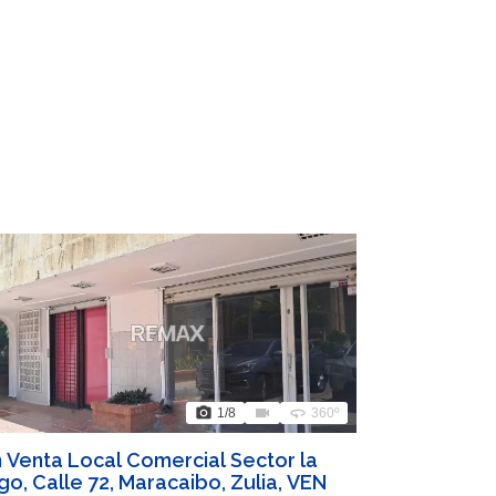
photo_camera
videocam
360
1
/8
360º
 Venta Local Comercial Sector la
go, Calle 72, Maracaibo, Zulia, VEN