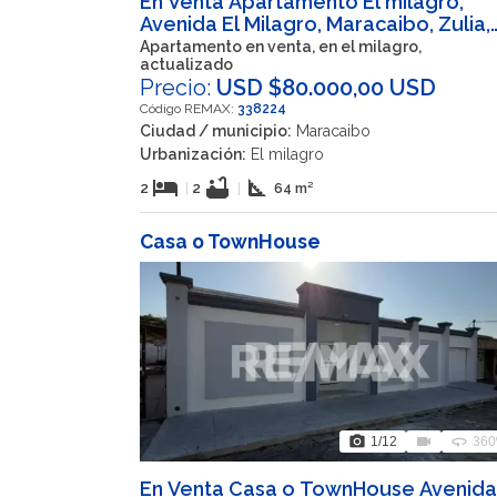
En Venta Apartamento El milagro,
Avenida El Milagro, Maracaibo, Zulia,
VEN
Apartamento en venta, en el milagro,
actualizado
Precio:
USD $80.000,00 USD
Código REMAX:
338224
Ciudad / municipio:
Maracaibo
Urbanización:
El milagro
hotel
bathtub
square_foot
2
|
2
|
64 m²
Casa o TownHouse
photo_camera
videocam
360
1
/12
360
En Venta Casa o TownHouse Avenida