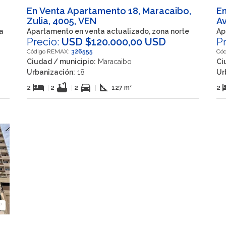
En Venta Apartamento 18, Maracaibo,
En
Zulia, 4005, VEN
Av
V
a
Apartamento en venta actualizado, zona norte
Ap
Precio:
USD $120.000,00 USD
P
Código REMAX:
326555
Có
Ciudad / municipio:
Maracaibo
Ci
Urbanización:
18
Ur
hotel
bathtub
directions_car
square_foot
h
2
|
2
|
2
|
127 m²
2
º