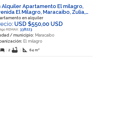
 Alquiler Apartamento El milagro,
enida El Milagro, Maracaibo, Zulia,
EN
artamento en alquiler
recio:
USD $550,00 USD
digo REMAX:
338223
udad / municipio:
Maracaibo
banización:
El milagro
otel
bathtub
square_foot
|
2
|
64 m²