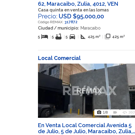
62, Maracaibo, Zulia, 4012, VEN
Casa quinta en venta en las lomas
Precio:
USD $95.000,00
Código REMAX:
317872
Ciudad / municipio:
Maracaibo
hotel
bathtub
directions_car
square_foot
flip_to_front
5
|
5
|
5
|
425 m²
|
425 m²
Local Comercial
photo_camera
videocam
360
1
/8
360
En Venta Local Comercial Avenida 5
de Julio, 5 de Julio, Maracaibo, Zulia,