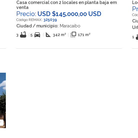
Casa comercial con 2 locales en planta baja em
Lo
venta
P
Precio:
USD $145.000,00 USD
Có
Código REMAX:
325039
Ci
Ciudad / municipio:
Maracaibo
Ur
bathtub
directions_car
square_foot
flip_to_front
3
|
5
|
342 m²
|
171 m²
ba
1
º