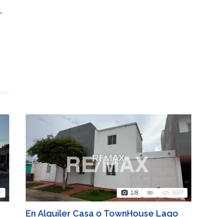
photo_camera
videocam
360
º
1
/8
360º
En Alquiler Casa o TownHouse Lago