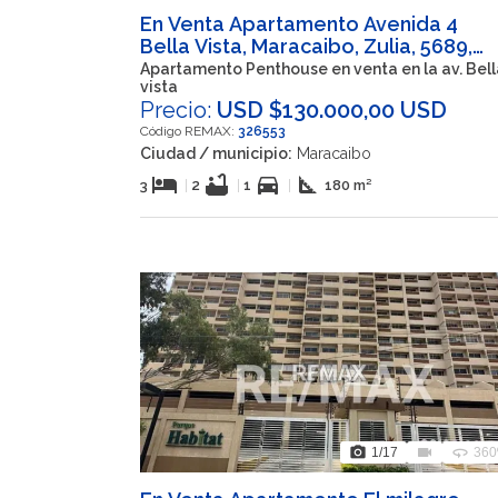
En Venta Apartamento Avenida 4
Bella Vista, Maracaibo, Zulia, 5689,
VEN
Apartamento Penthouse en venta en la av. Bell
vista
Precio:
USD $130.000,00 USD
Código REMAX:
326553
Ciudad / municipio:
Maracaibo
hotel
bathtub
directions_car
square_foot
3
|
2
|
1
|
180 m²
photo_camera
videocam
360
1
/17
360