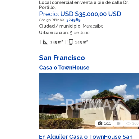
4002, VEN
Local comercial en venta a pie de calle Dr.
Portillo,
Precio:
USD $35.000,00 USD
Código REMAX:
324989
Ciudad / municipio:
Maracaibo
Urbanización:
5 de Julio
square_foot
flip_to_front
|
145 m²
|
145 m²
San Francisco
Casa o TownHouse
photo_camera
videocam
360
1
/11
360
En Alquiler Casa o TownHouse San