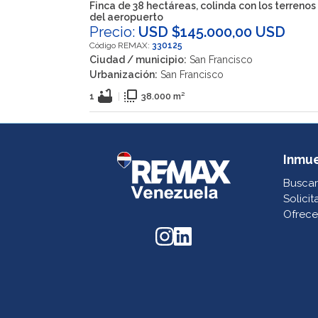
Finca de 38 hectáreas, colinda con los terrenos
del aeropuerto
Precio:
USD $145.000,00 USD
Código REMAX:
330125
Ciudad / municipio:
San Francisco
Urbanización:
San Francisco
bathtub
flip_to_front
1
|
38.000 m²
Inmu
Buscar
Solicit
Ofrece