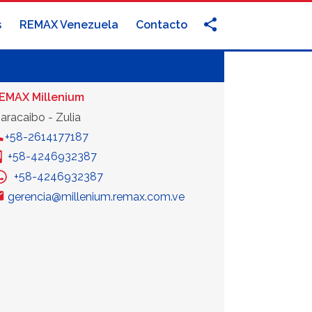
s
REMAX Venezuela
Contacto
EMAX Millenium
aracaibo - Zulia
+58-2614177187
+58-4246932387
+58-4246932387
gerencia@millenium.remax.com.ve