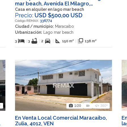
mar beach, Avenida El Milagro,
Maracaibo, Zulia, VEN
Casa en alquiler en lago mar beach
Precio:
USD $500,00 USD
Código REMAX:
336774
Ciudad / municipio:
Maracaibo
Urbanización:
Lago mar beach
hotel
bathtub
directions_car
square_foot
flip_to_front
3
|
3
|
2
|
150 m²
|
138 m²
photo_camera
videocam
360
º
1
/20
360º
En Venta Local Comercial Maracaibo,
En
Zulia, 4012, VEN
la