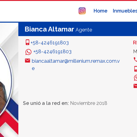
Home
Inmueble
Bianca Altamar
Agente
+58-4246191803
R
+58-4246191803
M
biancaaltamar@millenium.remax.com.v
e
Se unió a la red en:
Noviembre 2018