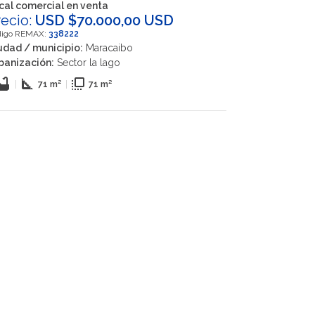
cal comercial en venta
recio:
USD $70.000,00 USD
digo REMAX:
338222
udad / municipio:
Maracaibo
banización:
Sector la lago
thtub
square_foot
flip_to_front
|
71 m²
|
71 m²