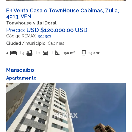
En Venta Casa o TownHouse Cabimas, Zulia,
4013, VEN
Tonwhouse villa iDoral
Precio:
USD $120.000,00 USD
Código REMAX:
324321
Ciudad / municipio:
Cabimas
hotel
bathtub
directions_car
square_foot
flip_to_front
4
|
5
|
3
|
350 m²
|
350 m²
Maracaibo
Apartamento