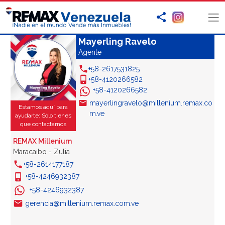
Mayerling Ravelo
Agente
+58-2617531825
+58-4120266582
+58-4120266582
mayerlingravelo@millenium.remax.co
Estamos aquí para
m.ve
ayudarte: Sólo tienes
que contactarnos
REMAX Millenium
Maracaibo - Zulia
+58-2614177187
+58-4246932387
+58-4246932387
gerencia@millenium.remax.com.ve