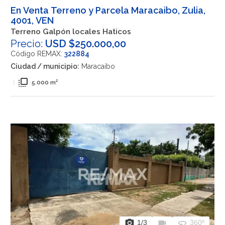
En Venta Terreno y Parcela Maracaibo, Zulia,
4001, VEN
Terreno Galpón locales Haticos
Precio:
USD $250.000,00
Código REMAX:
322884
Ciudad / municipio:
Maracaibo
flip_to_front
|
5.000 m²
photo_camera
videocam
360
1
/3
360º