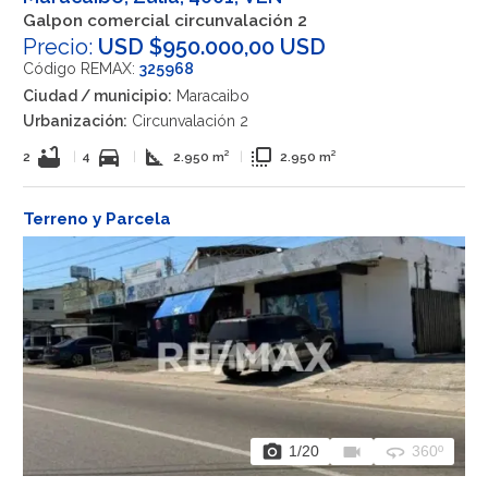
Galpon comercial circunvalación 2
Precio:
USD $950.000,00 USD
Código REMAX:
325968
Ciudad / municipio:
Maracaibo
Urbanización:
Circunvalación 2
bathtub
directions_car
square_foot
flip_to_front
2
|
4
|
2.950 m²
|
2.950 m²
Terreno y Parcela
photo_camera
videocam
360
1
/20
360º