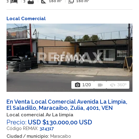
hotel
bathtub
square_foot
flip_to_front
3
|
3
|
180 m²
|
180 m²
Local Comercial
photo_camera
videocam
360
1
/20
360º
En Venta Local Comercial Avenida La Limpia,
El Saladillo, Maracaibo, Zulia, 4001, VEN
Local comercial Av La limpia
Precio:
USD $130.000,00 USD
Código REMAX:
324317
Ciudad / municipio:
Maracaibo