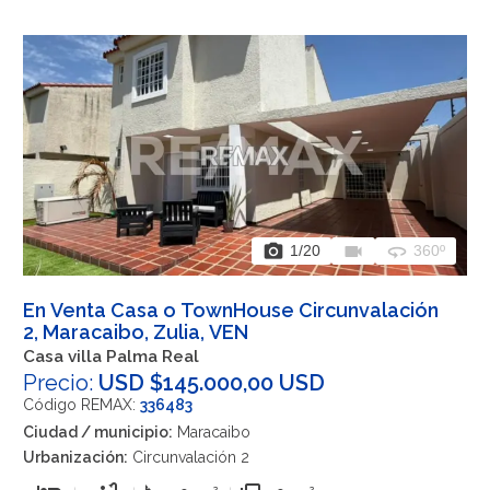
photo_camera
videocam
360
1
/20
360º
En Venta Casa o TownHouse Circunvalación
2, Maracaibo, Zulia, VEN
Casa villa Palma Real
Precio:
USD $145.000,00 USD
Código REMAX:
336483
Ciudad / municipio:
Maracaibo
Urbanización:
Circunvalación 2