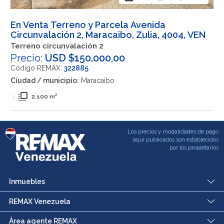
En Venta Terreno y Parcela Avenida
Circunvalación 2, Maracaibo, Zulia, 4004, VEN
Terreno circunvalación 2
Precio:
USD $150.000,00
Código REMAX:
322885
Ciudad / municipio:
Maracaibo
flip_to_front
|
2.100 m²
Los precios y modalidades de pago
aqui publicados son establecidos
por los propietarios
Inmuebles
REMAX Venezuela
Área agente REMAX