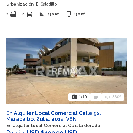
Urbanización:
El Saladillo
bathtub
directions_car
square_foot
flip_to_front
2
|
6
|
450 m²
|
450 m²
photo_camera
videocam
360
1
/10
360º
En Alquiler Local Comercial Calle 92,
Maracaibo, Zulia, 4012, VEN
En alquiler local Comercial Cc isla dorada
Precio:
USD $400,00 USD