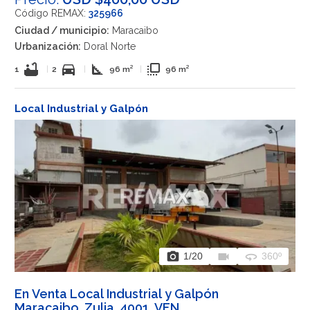
Código REMAX:
325966
Ciudad / municipio:
Maracaibo
Urbanización:
Doral Norte
bathtub
directions_car
square_foot
flip_to_front
1
|
2
|
96 m²
|
96 m²
Local Industrial y Galpón
photo_camera
videocam
360
1
/20
360º
En Venta Local Industrial y Galpón
Maracaibo, Zulia, 4001, VEN