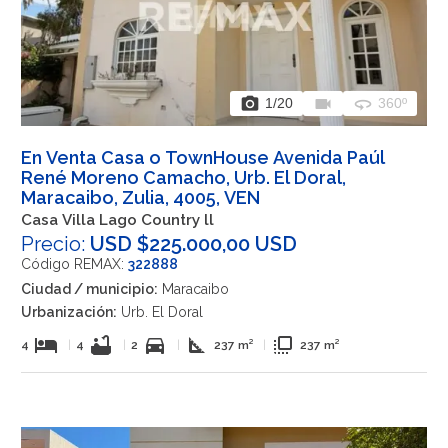
photo_camera
videocam
360
1
/20
360º
En Venta Casa o TownHouse Avenida Paúl
René Moreno Camacho, Urb. El Doral,
Maracaibo, Zulia, 4005, VEN
Casa Villa Lago Country ll
Precio:
USD $225.000,00 USD
Código REMAX:
322888
Ciudad / municipio:
Maracaibo
Urbanización:
Urb. El Doral
hotel
bathtub
directions_car
square_foot
flip_to_front
4
|
4
|
2
|
237 m²
|
237 m²