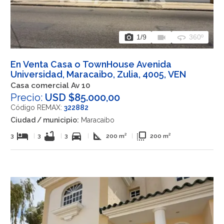
photo_camera
videocam
360
1
/9
360º
En Venta Casa o TownHouse Avenida
Universidad, Maracaibo, Zulia, 4005, VEN
Casa comercial Av 10
Precio:
USD $85.000,00
Código REMAX:
322882
Ciudad / municipio:
Maracaibo
hotel
bathtub
directions_car
square_foot
flip_to_front
3
|
3
|
3
|
200 m²
|
200 m²