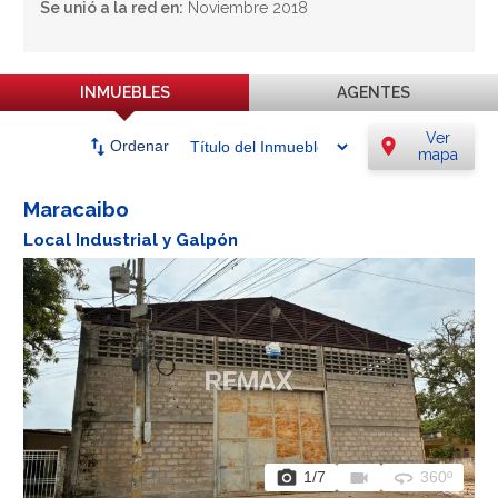
Se unió a la red en:
Noviembre 2018
INMUEBLES
AGENTES
Ver
swap_vert
location_on
Ordenar
mapa
Maracaibo
Local Industrial y Galpón
photo_camera
videocam
360
1
/7
360º