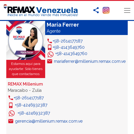
María Ferrer
Agente
+58-2614177187
+58-4143649760
+58-4143649760
mariaferrer@millenium.remax.com.ve
Estamos aquí para
ayudarte: Sólo tienes
que contactarnos
REMAX Millenium
Maracaibo - Zulia
+58-2614177187
+58-4246932387
+58-4246932387
gerencia@millenium.remax.com.ve