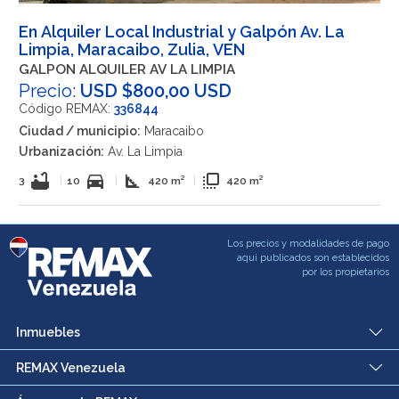
En Alquiler Local Industrial y Galpón Av. La
Limpia, Maracaibo, Zulia, VEN
GALPON ALQUILER AV LA LIMPIA
Precio:
USD $800,00 USD
Código REMAX:
336844
Ciudad / municipio:
Maracaibo
Urbanización:
Av. La Limpia
bathtub
directions_car
square_foot
flip_to_front
3
|
10
|
420 m²
|
420 m²
Los precios y modalidades de pago
aqui publicados son establecidos
por los propietarios
Inmuebles
REMAX Venezuela