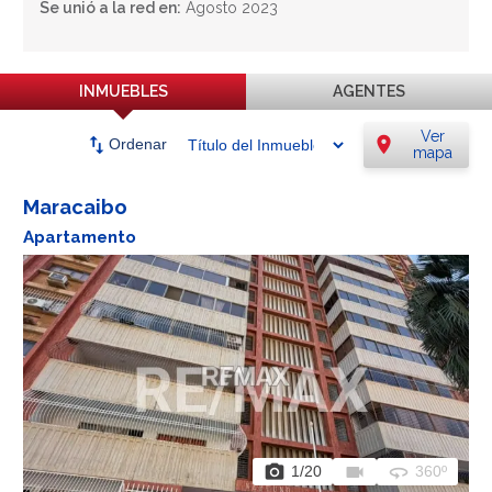
Se unió a la red en:
Agosto 2023
INMUEBLES
AGENTES
Ver
swap_vert
location_on
Ordenar
mapa
Maracaibo
Apartamento
photo_camera
videocam
360
1
/20
360º