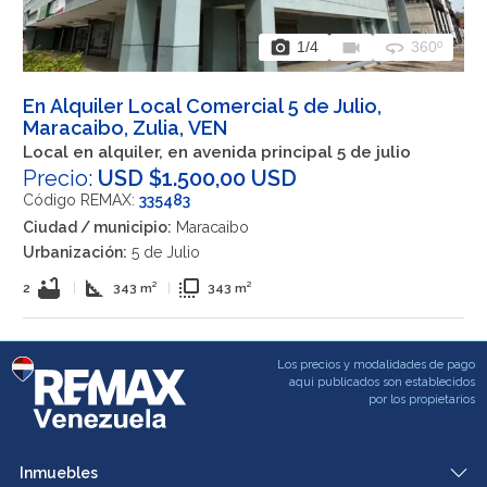
photo_camera
videocam
360
1
/4
360º
En Alquiler Local Comercial 5 de Julio,
Maracaibo, Zulia, VEN
Local en alquiler, en avenida principal 5 de julio
Precio:
USD $1.500,00 USD
Código REMAX:
335483
Ciudad / municipio:
Maracaibo
Urbanización:
5 de Julio
bathtub
square_foot
flip_to_front
2
|
343 m²
|
343 m²
Los precios y modalidades de pago
aqui publicados son establecidos
por los propietarios
Inmuebles