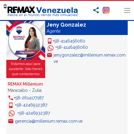
Jeny Gonzalez
Agente
+58-4146456060
+58-4146456060
jenygonzalez@millenium.remax.com.
ve
Estamos aquí para
ayudarte: Sólo tienes
que contactarnos
REMAX Millenium
Maracaibo - Zulia
+58-2614177187
+58-4246932387
+58-4246932387
gerencia@millenium.remax.com.ve