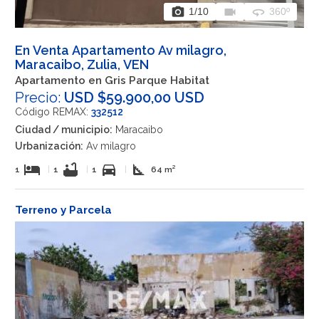
photo_camera
videocam
360
1
/10
360º
En Venta Apartamento Av milagro,
Maracaibo, Zulia, VEN
Apartamento en Gris Parque Habitat
Precio:
USD $59.900,00 USD
Código REMAX:
332512
Ciudad / municipio:
Maracaibo
Urbanización:
Av milagro
hotel
bathtub
directions_car
square_foot
1
|
1
|
1
|
64 m²
Terreno y Parcela