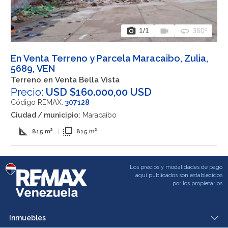
photo_camera
videocam
360
1
/1
360º
En Venta Terreno y Parcela Maracaibo, Zulia,
5689, VEN
Terreno en Venta Bella Vista
Precio:
USD $160.000,00 USD
Código REMAX:
307128
Ciudad / municipio:
Maracaibo
square_foot
flip_to_front
|
815 m²
|
815 m²
Los precios y modalidades de pago
aqui publicados son establecidos
por los propietarios
Inmuebles