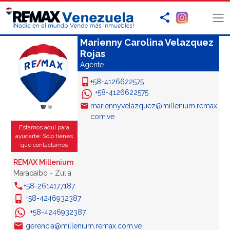
Marienny Carolina Velazquez
Rojas
Agente
+58-4126622575
+58-4126622575
mariennyvelazquez@millenium.remax.
com.ve
Estamos aquí para
ayudarte: Sólo tienes
que contactarnos
REMAX Millenium
Maracaibo - Zulia
+58-2614177187
+58-4246932387
+58-4246932387
gerencia@millenium.remax.com.ve