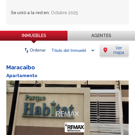
Se unió a la red en:
Octubre 2025
INMUEBLES
AGENTES
Ver
swap_vert
location_on
Ordenar
mapa
Maracaibo
Apartamento