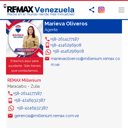
Marieva Oliveros
Agente
+58-2614177187
+58-4146296908
+58-4146296908
marievaoliveros@millenium.remax.co
Estamos aquí para
m.ve
ayudarte: Sólo tienes
que contactarnos
REMAX Millenium
Maracaibo - Zulia
+58-2614177187
+58-4246932387
+58-4246932387
gerencia@millenium.remax.com.ve