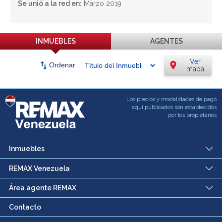
Se unió a la red en:
Marzo 2019
INMUEBLES
AGENTES
Ver
swap_vert
location_on
Ordenar
mapa
Los precios y modalidades de pago
aqui publicados son establecidos
por los propietarios
Inmuebles
REMAX Venezuela
Área agente REMAX
Contacto