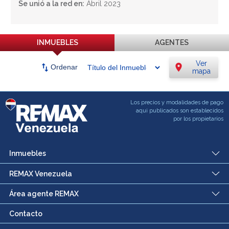
Se unió a la red en:
Abril 2023
INMUEBLES
AGENTES
Ver
swap_vert
location_on
Ordenar
mapa
Los precios y modalidades de pago
aqui publicados son establecidos
por los propietarios
Inmuebles
REMAX Venezuela
Área agente REMAX
Contacto