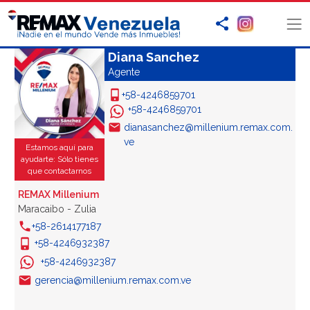
Diana Sanchez
Agente
+58-4246859701
+58-4246859701
dianasanchez@millenium.remax.com.
ve
Estamos aquí para
ayudarte: Sólo tienes
que contactarnos
REMAX Millenium
Maracaibo - Zulia
+58-2614177187
+58-4246932387
+58-4246932387
gerencia@millenium.remax.com.ve