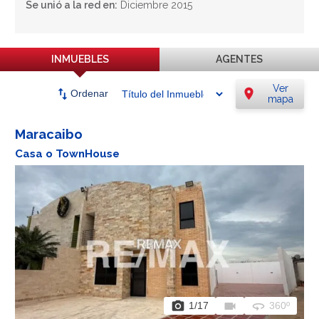
Se unió a la red en:
Diciembre 2015
INMUEBLES
AGENTES
Ver
swap_vert
location_on
Ordenar
mapa
Maracaibo
Casa o TownHouse
photo_camera
videocam
360
1
/17
360º