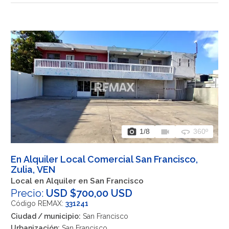
photo_camera
videocam
360
1
/8
360º
En Alquiler Local Comercial San Francisco,
Zulia, VEN
Local en Alquiler en San Francisco
Precio:
USD $700,00 USD
Código REMAX:
331241
Ciudad / municipio:
San Francisco
Urbanización:
San Francisco