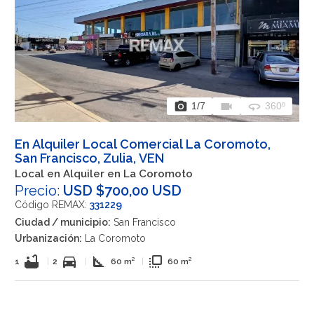
photo_camera
videocam
360
1
/7
360º
En Alquiler Local Comercial La Coromoto,
San Francisco, Zulia, VEN
Local en Alquiler en La Coromoto
Precio:
USD $700,00 USD
Código REMAX:
331229
Ciudad / municipio:
San Francisco
Urbanización:
La Coromoto
bathtub
directions_car
square_foot
flip_to_front
1
|
2
|
60 m²
|
60 m²