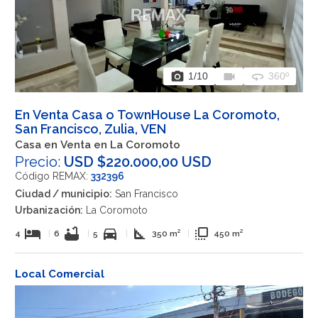
photo_camera
videocam
360
1
/10
360º
En Venta Casa o TownHouse La Coromoto,
San Francisco, Zulia, VEN
Casa en Venta en La Coromoto
Precio:
USD $220.000,00 USD
Código REMAX:
332396
Ciudad / municipio:
San Francisco
Urbanización:
La Coromoto
hotel
bathtub
directions_car
square_foot
flip_to_front
4
|
6
|
5
|
350 m²
|
450 m²
Local Comercial