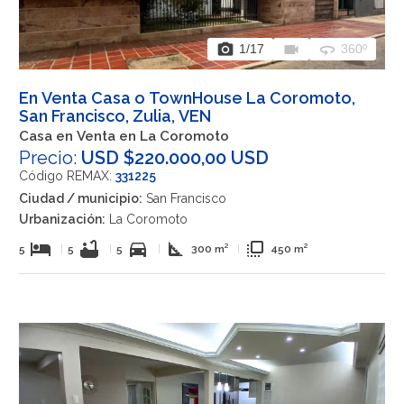
photo_camera
videocam
360
1
/17
360º
En Venta Casa o TownHouse La Coromoto,
San Francisco, Zulia, VEN
Casa en Venta en La Coromoto
Precio:
USD $220.000,00 USD
Código REMAX:
331225
Ciudad / municipio:
San Francisco
Urbanización:
La Coromoto
hotel
bathtub
directions_car
square_foot
flip_to_front
5
|
5
|
5
|
300 m²
|
450 m²