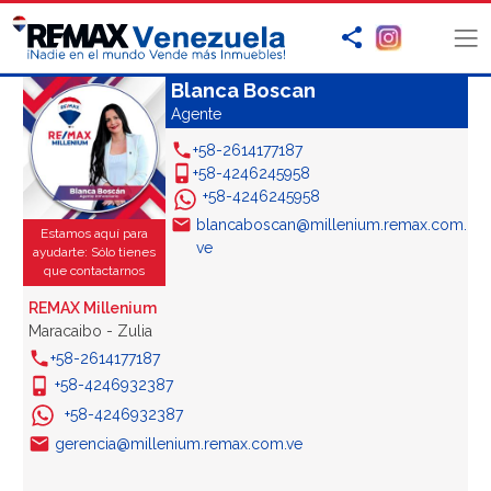
Blanca Boscan
Agente
+58-2614177187
+58-4246245958
+58-4246245958
blancaboscan@millenium.remax.com.
Estamos aquí para
ve
ayudarte: Sólo tienes
que contactarnos
REMAX Millenium
Maracaibo - Zulia
+58-2614177187
+58-4246932387
+58-4246932387
gerencia@millenium.remax.com.ve