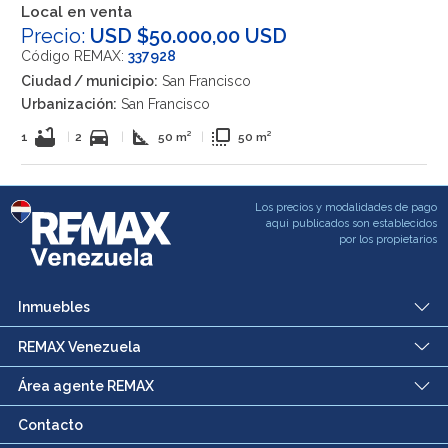
Local en venta
Precio:
USD $50.000,00 USD
Código REMAX:
337928
Ciudad / municipio:
San Francisco
Urbanización:
San Francisco
bathtub
directions_car
square_foot
flip_to_front
1
|
2
|
50 m²
|
50 m²
Los precios y modalidades de pago
aqui publicados son establecidos
por los propietarios
Inmuebles
REMAX Venezuela
Área agente REMAX
Contacto