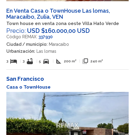
En Venta Casa o TownHouse Las lomas,
Maracaibo, Zulia, VEN
Town house en venta zona oeste Villa Hato Verde
Precio:
USD $160.000,00 USD
Código REMAX:
337930
Ciudad / municipio:
Maracaibo
Urbanización:
Las lomas
hotel
bathtub
directions_car
square_foot
flip_to_front
3
|
3
|
5
|
200 m²
|
240 m²
San Francisco
Casa o TownHouse