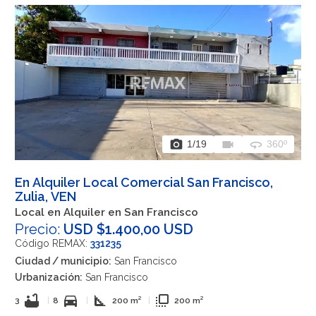
photo_camera
videocam
360
1
/19
360º
En Alquiler Local Comercial San Francisco,
Zulia, VEN
Local en Alquiler en San Francisco
Precio:
USD $1.400,00 USD
Código REMAX:
331235
Ciudad / municipio:
San Francisco
Urbanización:
San Francisco
bathtub
directions_car
square_foot
flip_to_front
3
|
8
|
200 m²
|
200 m²