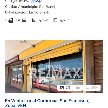
Código REMAX:
331247
Ciudad / municipio:
San Francisco
Urbanización:
La Coromoto
bathtub
directions_car
square_foot
flip_to_front
2
|
6
|
250 m²
|
450 m²
photo_camera
videocam
360
1
/6
360º
En Venta Local Comercial San Francisco,
Zulia, VEN