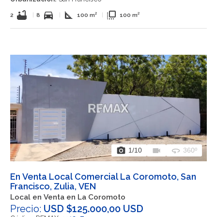
bathtub
directions_car
square_foot
flip_to_front
2
|
8
|
100 m²
|
100 m²
photo_camera
videocam
360
1
/10
360º
En Venta Local Comercial La Coromoto, San
Francisco, Zulia, VEN
Local en Venta en La Coromoto
Precio:
USD $125.000,00 USD