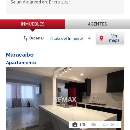
Se unió a la red en:
Enero 2024
INMUEBLES
AGENTES
Ver
swap_vert
location_on
Ordenar
mapa
Maracaibo
Apartamento
photo_camera
videocam
360
1
/6
360º