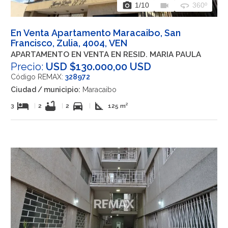
photo_camera
videocam
360
1
/10
360º
En Venta Apartamento Maracaibo, San
Francisco, Zulia, 4004, VEN
APARTAMENTO EN VENTA EN RESID. MARIA PAULA
Precio:
USD $130.000,00 USD
Código REMAX:
328972
Ciudad / municipio:
Maracaibo
hotel
bathtub
directions_car
square_foot
3
|
2
|
2
|
125 m²