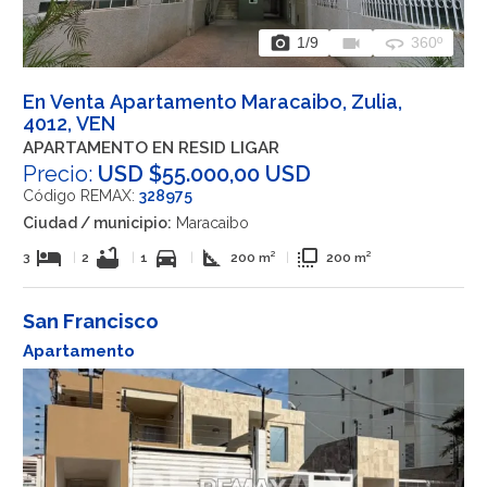
photo_camera
videocam
360
1
/9
360º
En Venta Apartamento Maracaibo, Zulia,
4012, VEN
APARTAMENTO EN RESID LIGAR
Precio:
USD $55.000,00 USD
Código REMAX:
328975
Ciudad / municipio:
Maracaibo
hotel
bathtub
directions_car
square_foot
flip_to_front
3
|
2
|
1
|
200 m²
|
200 m²
San Francisco
Apartamento