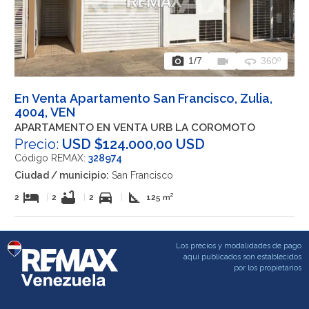
photo_camera
videocam
360
1
/7
360º
En Venta Apartamento San Francisco, Zulia,
4004, VEN
APARTAMENTO EN VENTA URB LA COROMOTO
Precio:
USD $124.000,00 USD
Código REMAX:
328974
Ciudad / municipio:
San Francisco
hotel
bathtub
directions_car
square_foot
2
|
2
|
2
|
125 m²
Los precios y modalidades de pago
aqui publicados son establecidos
por los propietarios