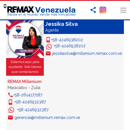
Jessika Silva
Agente
+58-4246938202
+58-4246938202
jessikasilva@millenium.remax.com.ve
Estamos aquí para
ayudarte: Sólo tienes
que contactarnos
REMAX Millenium
Maracaibo - Zulia
+58-2614177187
+58-4246932387
+58-4246932387
gerencia@millenium.remax.com.ve