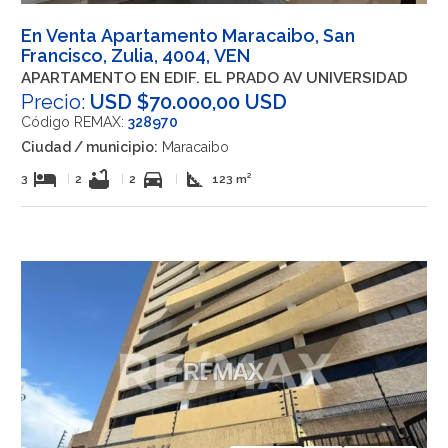
En Venta Apartamento Maracaibo, San
Francisco, Zulia, 4004, VEN
APARTAMENTO EN EDIF. EL PRADO AV UNIVERSIDAD
Precio:
USD $70.000,00 USD
Código REMAX:
328970
Ciudad / municipio:
Maracaibo
hotel
bathtub
directions_car
square_foot
3
|
2
|
2
|
123 m²