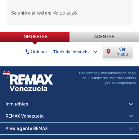
Se unió a la red en:
Marzo 2026
INMUEBLES
AGENTES
Ver
swap_vert
location_on
Ordenar
mapa
Los precios y modalidades de pago
aqui publicados son establecidos
por los propietarios
Inmuebles
REMAX Venezuela
Área agente REMAX