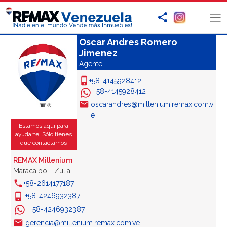
Oscar Andres Romero
Jimenez
Agente
+58-4145928412
+58-4145928412
oscarandres@millenium.remax.com.v
e
Estamos aquí para
ayudarte: Sólo tienes
que contactarnos
REMAX Millenium
Maracaibo - Zulia
+58-2614177187
+58-4246932387
+58-4246932387
gerencia@millenium.remax.com.ve