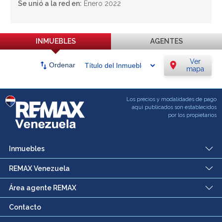
Se unió a la red en:
Enero 2022
INMUEBLES
AGENTES
Ver
swap_vert
location_on
Ordenar
mapa
Los precios y modalidades de pago
aqui publicados son establecidos
por los propietarios
Inmuebles
REMAX Venezuela
Área agente REMAX
Contacto