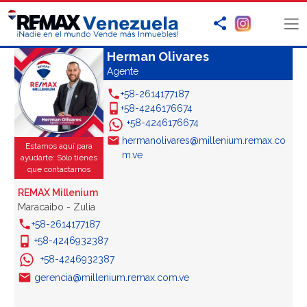
Herman Olivares
Agente
+58-2614177187
+58-4246176674
+58-4246176674
hermanolivares@millenium.remax.co
Estamos aquí para
m.ve
ayudarte: Sólo tienes
que contactarnos
REMAX Millenium
Maracaibo - Zulia
+58-2614177187
+58-4246932387
+58-4246932387
gerencia@millenium.remax.com.ve