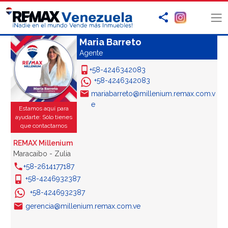
Maria Barreto
Agente
+58-4246342083
+58-4246342083
mariabarreto@millenium.remax.com.v
e
Estamos aquí para
ayudarte: Sólo tienes
que contactarnos
REMAX Millenium
Maracaibo - Zulia
+58-2614177187
+58-4246932387
+58-4246932387
gerencia@millenium.remax.com.ve