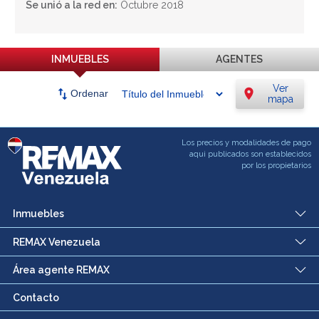
Se unió a la red en:
Octubre 2018
INMUEBLES
AGENTES
Ver
swap_vert
location_on
Ordenar
mapa
Los precios y modalidades de pago
aqui publicados son establecidos
por los propietarios
Inmuebles
REMAX Venezuela
Área agente REMAX
Contacto