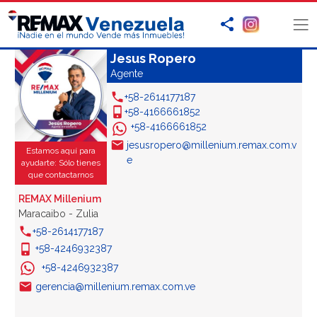
Jesus Ropero
Agente
+58-2614177187
+58-4166661852
+58-4166661852
jesusropero@millenium.remax.com.v
Estamos aquí para
e
ayudarte: Sólo tienes
que contactarnos
REMAX Millenium
Maracaibo - Zulia
+58-2614177187
+58-4246932387
+58-4246932387
gerencia@millenium.remax.com.ve