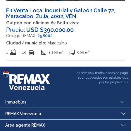
En Venta Local Industrial y Galpón Calle 72,
Maracaibo, Zulia, 4002, VEN
Galpon con oficinas Av Bella vista
Precio:
USD $390.000,00
Código REMAX:
298002
Ciudad / municipio:
Maracaibo
bathtub
directions_car
square_foot
flip_to_front
1
|
10
|
1.200 m²
|
600 m²
Los precios y modalidades de pago
aqui publicados son establecidos
por los propietarios
Inmuebles
REMAX Venezuela
Área agente REMAX