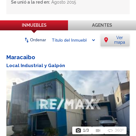
Se unió a la red en:
Agosto 2015
INMUEBLES
AGENTES
Ver
swap_vert
location_on
Ordenar
mapa
Maracaibo
Local Industrial y Galpón
photo_camera
videocam
360
1
/3
360º