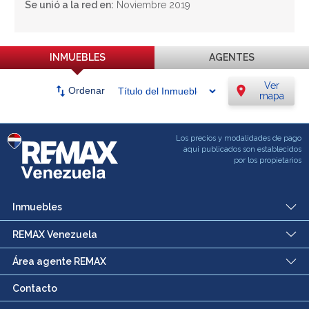
Se unió a la red en:
Noviembre 2019
INMUEBLES
AGENTES
Ver
swap_vert
location_on
Ordenar
mapa
Los precios y modalidades de pago
aqui publicados son establecidos
por los propietarios
Inmuebles
REMAX Venezuela
Área agente REMAX
Contacto