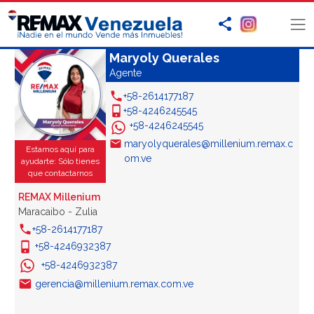
Maryoly Querales
Agente
+58-2614177187
+58-4246245545
+58-4246245545
maryolyquerales@millenium.remax.c
Estamos aquí para
om.ve
ayudarte: Sólo tienes
que contactarnos
REMAX Millenium
Maracaibo - Zulia
+58-2614177187
+58-4246932387
+58-4246932387
gerencia@millenium.remax.com.ve