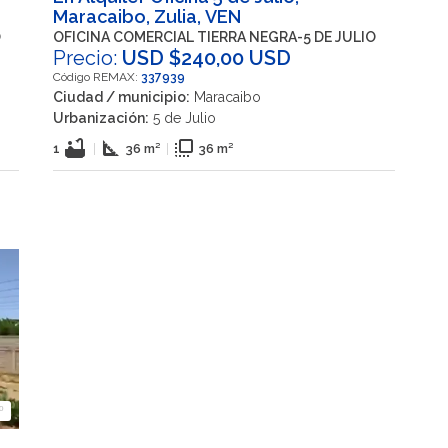
Maracaibo, Zulia, VEN
O
OFICINA COMERCIAL TIERRA NEGRA-5 DE JULIO
Precio:
USD $240,00 USD
Código REMAX:
337939
Ciudad / municipio:
Maracaibo
Urbanización:
5 de Julio
bathtub
square_foot
flip_to_front
1
|
36 m²
|
36 m²
º