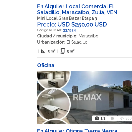
En Alquiler Local Comercial El
Saladillo, Maracaibo, Zulia, VEN
Mini Local Gran Bazar Etapa 3
Precio:
USD $250,00 USD
Código REMAX:
337934
Ciudad / municipio:
Maracaibo
Urbanización:
El Saladillo
square_foot
flip_to_front
|
5 m²
|
5 m²
Oficina
photo_camera
videocam
360
1
/1
360
En Alquiler Oficina Tierra Negra,