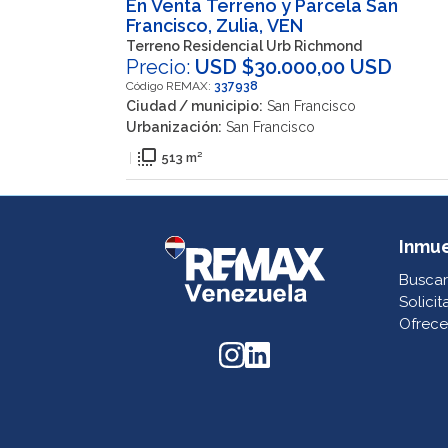
En Venta Terreno y Parcela San
Francisco, Zulia, VEN
Terreno Residencial Urb Richmond
Precio:
USD $30.000,00 USD
Código REMAX:
337938
Ciudad / municipio:
San Francisco
Urbanización:
San Francisco
flip_to_front
|
513 m²
Inmu
Buscar
Solicit
Ofrece