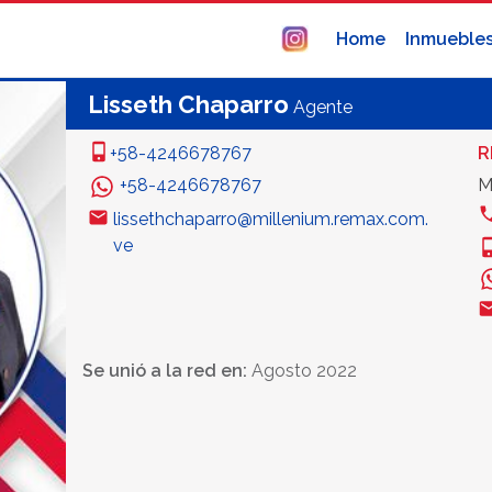
Home
Inmueble
Lisseth Chaparro
Agente
+58-4246678767
R
+58-4246678767
M
lissethchaparro@millenium.remax.com.
ve
Se unió a la red en:
Agosto 2022