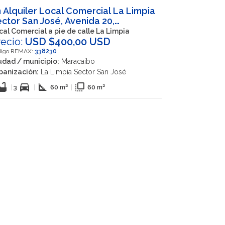
 Alquiler Local Comercial La Limpia
ctor San José, Avenida 20,
racaibo, Zulia, VEN
cal Comercial a pie de calle La Limpia
recio:
USD $400,00 USD
digo REMAX:
338230
udad / municipio:
Maracaibo
banización:
La Limpia Sector San José
thtub
directions_car
square_foot
flip_to_front
|
3
|
60 m²
|
60 m²