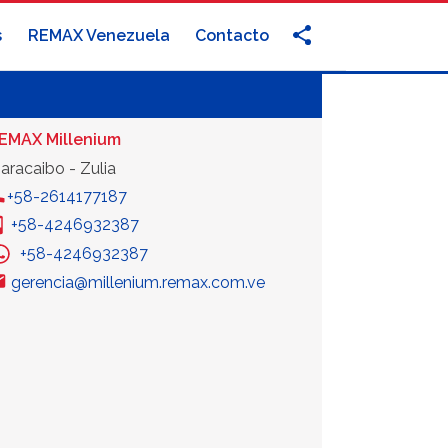
s
REMAX Venezuela
Contacto
EMAX Millenium
aracaibo - Zulia
+58-2614177187
+58-4246932387
+58-4246932387
gerencia@millenium.remax.com.ve